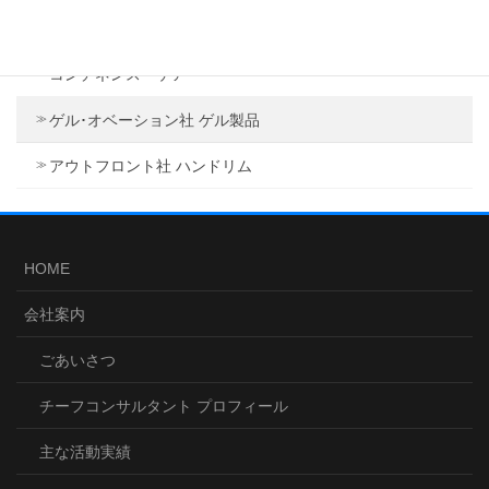
取扱製品
コンチネンス・ケア
ゲル･オベーション社 ゲル製品
アウトフロント社 ハンドリム
HOME
会社案内
ごあいさつ
チーフコンサルタント プロフィール
主な活動実績