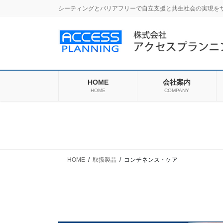
コ
ナ
シーティングとバリアフリーで自立支援と共生社会の実現を
ン
ビ
テ
ゲ
ン
ー
ツ
シ
に
ョ
移
ン
HOME
会社案内
動
に
HOME
COMPANY
移
動
HOME
取扱製品
コンチネンス・ケア