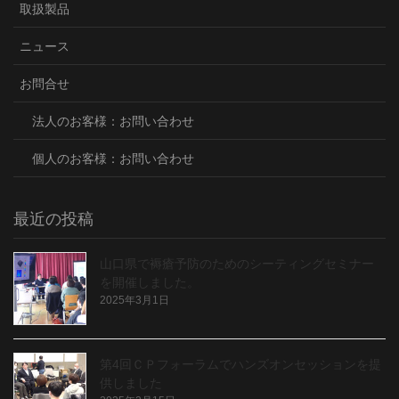
取扱製品
ニュース
お問合せ
法人のお客様：お問い合わせ
個人のお客様：お問い合わせ
最近の投稿
山口県で褥瘡予防のためのシーティングセミナー
を開催しました。
2025年3月1日
第4回ＣＰフォーラムでハンズオンセッションを提
供しました